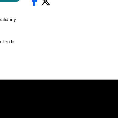
alidar y
il en la