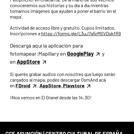
conoceremos sus historias y su día a día mientras
tomamos imágenes que ayuden a poner el barrio 'en el
mapa'.
Actividad de acceso libre y gratuito. Cupos limitados.
Inscripciones a
https://forms.gle/L3uJ7q5rMSVDskfR9
Descargá aquí la aplicación para
fotomapear:Mapillary en
GooglePlay
y
en
AppStore
Si querés grabar audios con nosotres que luego serán
cargados al mapa, podés descargar OsmAnd acá
en
FDroid
,
AppStore
,
Playstore
¡Nos vemos en El Granel desde las 14:30!
CCE ASUNCIÓN | CENTRO CULTURAL DE ESPAÑA