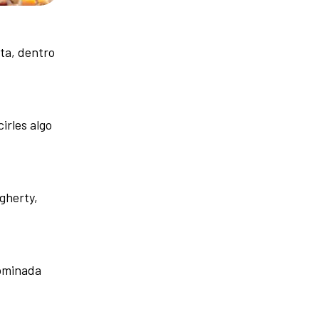
eta, dentro
irles algo
gherty,
nominada