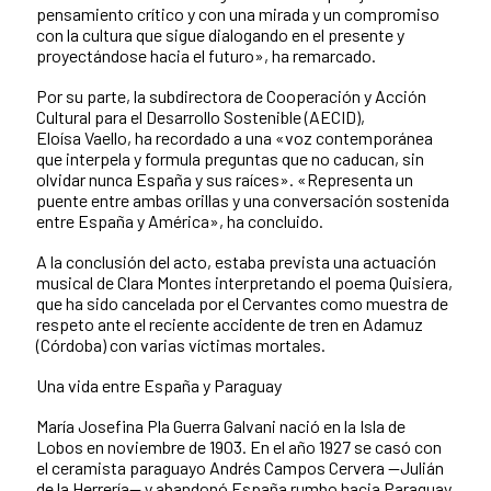
pensamiento crítico y con una mirada y un compromiso
con la cultura que sigue dialogando en el presente y
proyectándose hacia el futuro», ha remarcado.
Por su parte, la subdirectora de Cooperación y Acción
Cultural para el Desarrollo Sostenible (AECID),
Eloísa Vaello, ha recordado a una «voz contemporánea
que interpela y formula preguntas que no caducan, sin
olvidar nunca España y sus raíces». «Representa un
puente entre ambas orillas y una conversación sostenida
entre España y América», ha concluido.
A la conclusión del acto, estaba prevista una actuación
musical de Clara Montes interpretando el poema Quisiera,
que ha sido cancelada por el Cervantes como muestra de
respeto ante el reciente accidente de tren en Adamuz
(Córdoba) con varias víctimas mortales.
Una vida entre España y Paraguay
María Josefina Pla Guerra Galvani nació en la Isla de
Lobos en noviembre de 1903. En el año 1927 se casó con
el ceramista paraguayo Andrés Campos Cervera —Julián
de la Herrería— y abandonó España rumbo hacia Paraguay.