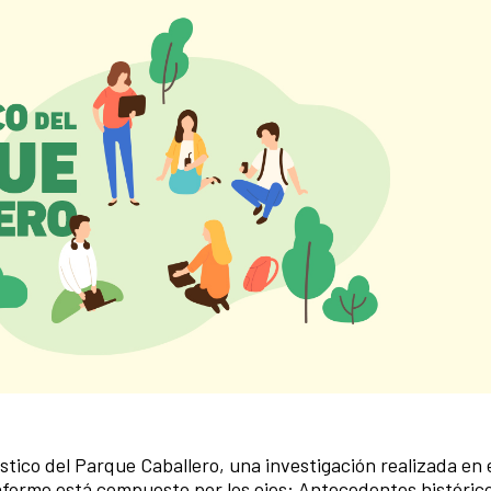
tico del Parque Caballero, una investigación realizada en 
informe está compuesto por los ejes: Antecedentes históric