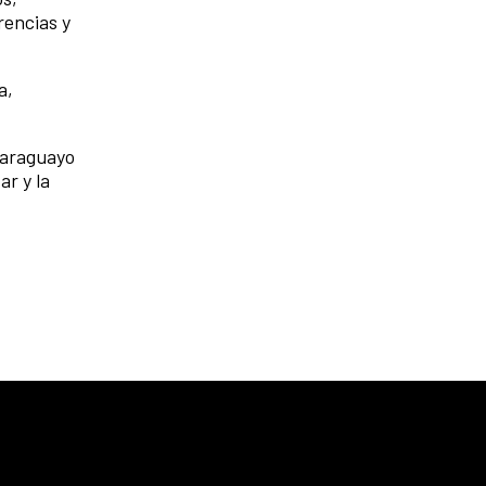
rencias y
a,
Paraguayo
r y la