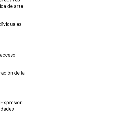
ica de arte
ndividuales
 acceso
ración de la
e Expresión
iudades