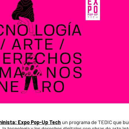
inista: Expo Pop-Up Tech
un programa de TEDIC que bu
 la tecnología y los derechos digitales con obras de arte in