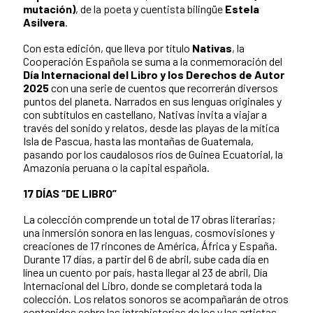
mutación)
, de la poeta y cuentista bilingüe
Estela
Asilvera
.
Con esta edición, que lleva por título
Nativas
, la
Cooperación Española se suma a la conmemoración del
Día Internacional del Libro y los Derechos de Autor
2025
con una serie de cuentos que recorrerán diversos
puntos del planeta. Narrados en sus lenguas originales y
con subtítulos en castellano, Nativas invita a viajar a
través del sonido y relatos, desde las playas de la mítica
Isla de Pascua, hasta las montañas de Guatemala,
pasando por los caudalosos ríos de Guinea Ecuatorial, la
Amazonía peruana o la capital española.
17 DÍAS “DE LIBRO”
La colección comprende un total de 17 obras literarias;
una inmersión sonora en las lenguas, cosmovisiones y
creaciones de 17 rincones de América, África y España.
Durante 17 días, a partir del 6 de abril, sube cada día en
línea un cuento por país, hasta llegar al 23 de abril, Día
Internacional del Libro, donde se completará toda la
colección. Los relatos sonoros se acompañarán de otros
contenidos sobre las intrahistorias de los y las artistas