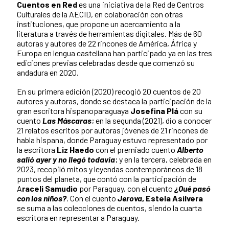
Cuentos en Red
es una iniciativa de la Red de Centros
Culturales de la AECID, en colaboración con otras
instituciones, que propone un acercamiento a la
literatura a través de herramientas digitales. Más de 60
autoras y autores de 22 rincones de América, África y
Europa en lengua castellana han participado ya en las tres
ediciones previas celebradas desde que comenzó su
andadura en 2020.
En su primera edición (2020) recogió 20 cuentos de 20
autores y autoras, donde se destaca la participación de la
gran escritora hispanoparaguaya
Josefina Plá
con su
cuento
Las Máscaras
; en la segunda (2021), dio a conocer
21 relatos escritos por autoras jóvenes de 21 rincones de
habla hispana, donde Paraguay estuvo representado por
la escritora
Liz Haedo
con el premiado cuento
Alberto
salió ayer y no llegó todavía
; y en la tercera, celebrada en
2023, recopiló mitos y leyendas contemporáneos de 18
puntos del planeta, que contó con la participación de
A
raceli Samudio
por Paraguay, con el cuento
¿Qué pasó
con los niños?
. Con el cuento
Jerova
, Estela Asilvera
se suma a las colecciones de cuentos, siendo la cuarta
escritora en representar a Paraguay.