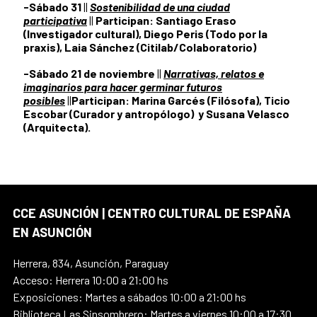
-Sábado 31
||
Sostenibilidad de una ciudad
participativa
||
Participan: Santiago Eraso
(Investigador cultural), Diego Peris (Todo por la
praxis), Laia Sánchez (Citilab/Colaboratorio)
-Sábado 21 de noviembre
||
Narrativas, relatos e
imaginarios para hacer germinar futuros
posibles
||
Participan: Marina Garcés (Filósofa), Ticio
Escobar (Curador y antropólogo) y Susana Velasco
(Arquitecta).
CCE ASUNCIÓN | CENTRO CULTURAL DE ESPAÑA
EN ASUNCIÓN
Herrera, 834, Asunción, Paraguay
Acceso: Herrera 10:00 a 21:00 hs
Exposiciones: Martes a sábados 10:00 a 21:00 hs
Biblioteca Las Sinsombrero: Martes a viernes 10:00 a 17:30