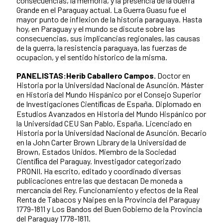
consecuencias, la memoria, y la presencia de la Guerra
Grande en el Paraguay actual. La Guerra Guasu fue el
mayor punto de inflexion de la historia paraguaya. Hasta
hoy, en Paraguay y el mundo se discute sobre las
consecuencias, sus implicancias regionales, las causas
de la guerra, la resistencia paraguaya, las fuerzas de
ocupacion, y el sentido historico de la misma.
PANELISTAS:
Herib Caballero Campos.
Doctor en
Historia por la Universidad Nacional de Asunción. Máster
en Historia del Mundo Hispánico por el Consejo Superior
de Investigaciones Cientíﬁcas de España. Diplomado en
Estudios Avanzados en Historia del Mundo Hispánico por
la Universidad CEU San Pablo, España. Licenciado en
Historia por la Universidad Nacional de Asunción. Becario
en la John Carter Brown Library de la Universidad de
Brown, Estados Unidos. Miembro de la Sociedad
Cientíﬁca del Paraguay. Investigador categorizado
PRONII. Ha escrito, editado y coordinado diversas
publicaciones entre las que destacan De moneda a
mercancía del Rey. Funcionamiento y efectos de la Real
Renta de Tabacos y Naipes en la Provincia del Paraguay
1779-1811 y Los Bandos del Buen Gobierno de la Provincia
del Paraguay 1778-1811.