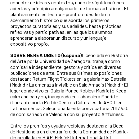
conector de ideas y contextos, nudo de significaciones
abiertas y principio amalgamador de formas artísticas. El
planteamiento es teórico- práctico: desde de un
acercamiento histórico que aborda los primeros
proyectos curatoriales y sus adalides, hasta prácticas
reflexivas y participativas, en las que los alumnos
aprenderán a elaborar un discurso y un lenguaje
expositivo propio.
SOBRE NEREA UBIETO (España)
Licenciada en Historia
del Arte por la Universidad de Zaragoza, trabaja como
comisaria independiente, gestora y crítica en diversas
publicaciones de arte. Entre sus últimas exposiciones
destacan: Return Flight Tickets en la galería Max Estrella
(Madrid); La amenaza invisible en Sala Amadis (Madrid); El
lugar donde vivo en Galería Ponce Robles (Madrid) o Keep
calm and carry on, inaugurada en Tabacalera Madrid e
itinerante por la Red de Centros Culturales de AECID en
Latinoamérica. Seleccionada en la convocatoria 2017 V.O.
de comisariado de Valencia con su proyecto Artfulness.
Entre los premios y ayudas recibidas destacan: la Beca
de Residencia en el extranjero de la Comunidad de Madrid,
desarrollada en HIAP-Helsinki International Artist