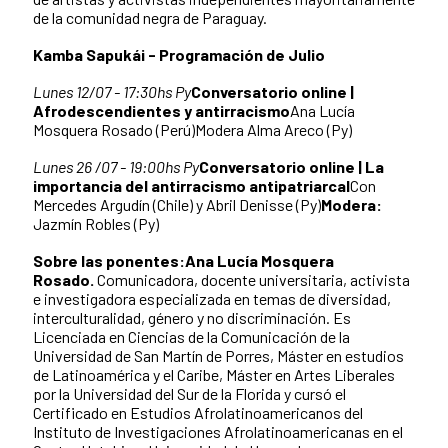
de la comunidad negra de Paraguay.
Kamba Sapukái - Programación de Julio
Lunes 12/07 - 17:30hs Py
Conversatorio online |
Afrodescendientes y antirracismo
Ana Lucía
Mosquera Rosado (Perú)Modera Alma Areco (Py)
Lunes 26 /07 - 19:00hs Py
Conversatorio online | La
importancia del antirracismo antipatriarcal
Con
Mercedes Argudín (Chile) y Abril Denisse (Py)
Modera:
Jazmín Robles (Py)
Sobre las ponentes:
Ana Lucía Mosquera
Rosado.
Comunicadora, docente universitaria, activista
e investigadora especializada en temas de diversidad,
interculturalidad, género y no discriminación. Es
Licenciada en Ciencias de la Comunicación de la
Universidad de San Martín de Porres, Máster en estudios
de Latinoamérica y el Caribe, Máster en Artes Liberales
por la Universidad del Sur de la Florida y cursó el
Certificado en Estudios Afrolatinoamericanos del
Instituto de Investigaciones Afrolatinoamericanas en el