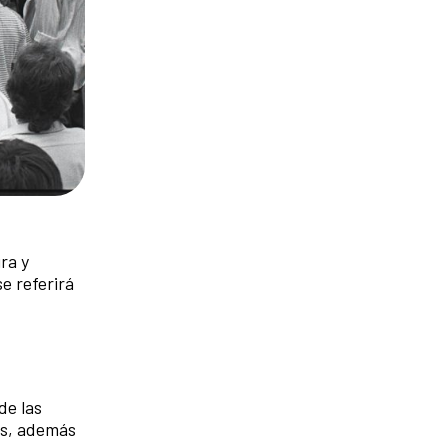
ra y
e referirá
de las
as, además