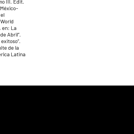
 III. Edit.
, México-
 el
 World
, en: La
de Abril”.
exitoso”.
ite de la
rica Latina