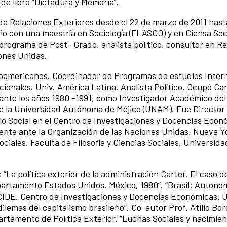
de libro “Dictadura y Memoria”.
de Relaciones Exteriores desde el 22 de marzo de 2011 hasta
rio con una maestría en Sociología (FLASCO) y en Ciensa Soc
rograma de Post- Grado, analista político, consultor en Re
ones Unidas.
noamericanos. Coordinador de Programas de estudios Inter
ionales. Univ. América Latina. Analista Político. Ocupó Ca
rante los años 1980 -1991, como Investigador Académico del
e la Universidad Autónoma de Méjico (UNAM). Fue Director
o Social en el Centro de Investigaciones y Docencias Econ
nte ante la Organización de las Naciones Unidas, Nueva Yo
iales. Faculta de Filosofía y Ciencias Sociales, Universida
 “La política exterior de la administración Carter. El caso d
artamento Estados Unidos. México, 1980”. “Brasil: Autonom
CIDE. Centro de Investigaciones y Docencias Económicas. 
ilemas del capitalismo brasileño”. Co-autor Prof. Atilio Bor
rtamento de Política Exterior. “Luchas Sociales y nacimien