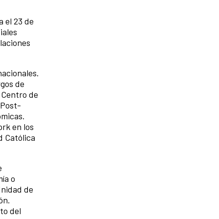
 el 23 de
iales
laciones
nacionales.
rgos de
 Centro de
 Post-
ómicas.
rk en los
d Católica
e
ía o
Unidad de
ón.
to del