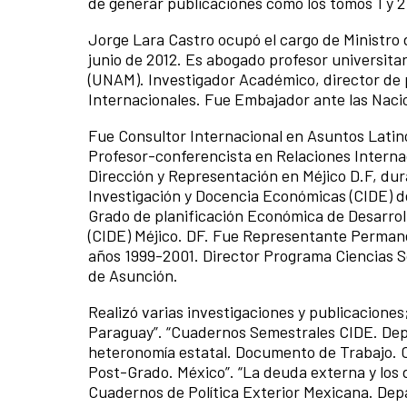
de generar publicaciones como los tomos 1 y 2 
Jorge Lara Castro ocupó el cargo de Ministro 
junio de 2012. Es abogado profesor universita
(UNAM). Investigador Académico, director de p
Internacionales. Fue Embajador ante las Naci
Fue Consultor Internacional en Asuntos Lati
Profesor-conferencista en Relaciones Internac
Dirección y Representación en Méjico D.F, du
Investigación y Docencia Económicas (CIDE) d
Grado de planificación Económica de Desarroll
(CIDE) Méjico. DF. Fue Representante Permane
años 1999-2001. Director Programa Ciencias Soc
de Asunción.
Realizó varias investigaciones y publicaciones;
Paraguay”. “Cuadernos Semestrales CIDE. Dep
heteronomía estatal. Documento de Trabajo. 
Post-Grado. México”. “La deuda externa y los d
Cuadernos de Política Exterior Mexicana. Depa