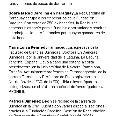
renovaciones de becas de doctorado
Sobre la Red Carolina en Paraguay
La Red Carolina en
Paraguay agrupa a los ex becarios de la Fundación
Carolina. Con cerca de 350 ex becarios, la Red busca
generar un espacio para difundir la oportunidad y resaltar
el trabajo de los profesionales paraguayos ganadores de
esta beca.
María Luisa Kennedy
Farmacéutica, egresada de la
Facultad de Ciencias Químicas. Doctora En Ciencias
Químicas, por la Universidad de la Laguna, La Laguna,
Tenerife, España. Llevó a cabo una estancia corta
postdoctoral en la Universidad de Navarra, Pamplona,
España. Actualmente profesora de Farmacognosia, de la
carrera Farmacia, y Profesora de Fisiología, carrera
Nutrición, de la FCQ, de la FCQ, UNA e Investigadora
categorizada en el sistema nacional de investigadores,
PRONII II.
Patricia Gimenez León
se recibió de la carrera de
Química en la UNA. Cuenta con varias especializaciones
gracias a la Fundación Carolina: Gestión de Recaudación
de Recursos de la Seguridad Social (Madrid, 2006),