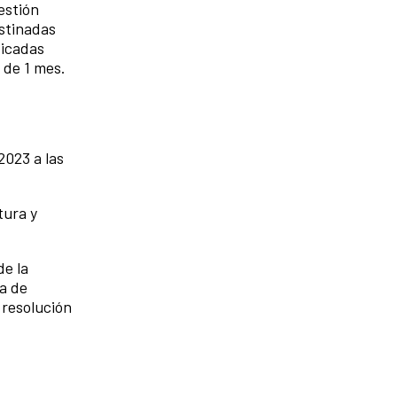
estión
stinadas
dicadas
 de 1 mes.
2023 a las
tura y
de la
ía de
 resolución