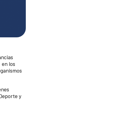
ancias
 en los
organismos
venes
 Deporte y