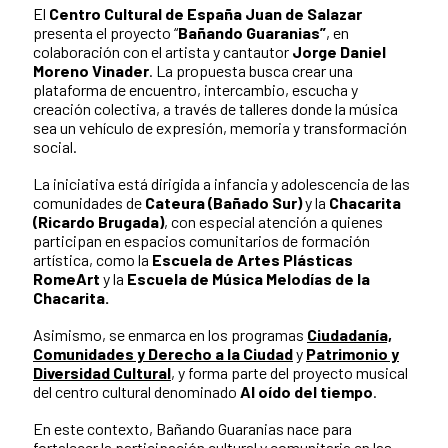
El
Centro Cultural de España Juan de Salazar
presenta el proyecto “
Bañando Guaranias”
, en
colaboración con el artista y cantautor
Jorge Daniel
Moreno Vinader
. La propuesta busca crear una
plataforma de encuentro, intercambio, escucha y
creación colectiva, a través de talleres donde la música
sea un vehículo de expresión, memoria y transformación
social.
La iniciativa está dirigida a infancia y adolescencia de las
comunidades de
Cateura (Bañado Sur)
y la
Chacarita
(Ricardo Brugada)
, con especial atención a quienes
participan en espacios comunitarios de formación
artística, como la
Escuela de Artes Plásticas
RomeArt
y la
Escuela de Música Melodías de la
Chacarita.
Asimismo, se enmarca en los programas
Ciudadanía,
Comunidades y Derecho a la Ciudad
y
Patrimonio y
Diversidad Cultural
, y forma parte del proyecto musical
del centro cultural denominado
Al oído del tiempo
.
En este contexto, Bañando Guaranias nace para
fortalecer la participación cultural y comunitaria en las