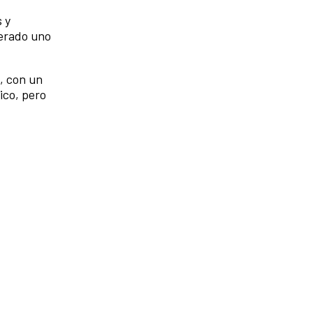
 y
derado uno
, con un
ico, pero