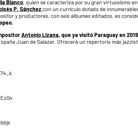
ila Blanco
, quien se caracteriza por su gran virtuosismo en
oisés P. Sánchez
con un currículo dotado de innumerables
ositor y productores, con seis álbumes editados, es consi
ropeo.
ompositor
Antonio Lizana
, que ya visitó Paraguay en 2019
e España Juan de Salazar, Ofrecerá un repertorio más jazzist
i74_k
zEz0o
bbjs