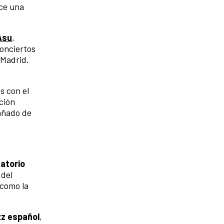
ce una
Asu
,
conciertos
 Madrid.
 con el
ción
añado de
satorio
 del
 como la
zz español
,