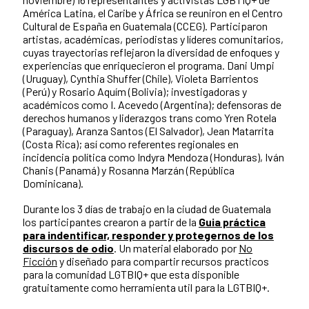
América Latina, el Caribe y África se reuniron en el Centro
Cultural de España en Guatemala (CCEG). Participaron
artistas, académicas, periodistas y líderes comunitarios,
cuyas trayectorias reflejaron la diversidad de enfoques y
experiencias que enriquecieron el programa. Dani Umpi
(Uruguay), Cynthia Shuffer (Chile), Violeta Barrientos
(Perú) y Rosario Aquím (Bolivia); investigadoras y
académicos como I. Acevedo (Argentina); defensoras de
derechos humanos y liderazgos trans como Yren Rotela
(Paraguay), Aranza Santos (El Salvador), Jean Matarrita
(Costa Rica); así como referentes regionales en
incidencia política como Indyra Mendoza (Honduras), Iván
Chanis (Panamá) y Rosanna Marzán (República
Dominicana).
Durante los 3 días de trabajo en la ciudad de Guatemala
los participantes crearon a partir de la
Guia práctica
para indentificar, responder y protegernos de los
discursos de odio
. Un material elaborado por
No
Ficción
y diseñado para compartir recursos practicos
para la comunidad LGTBIQ+ que esta disponible
gratuitamente como herramienta util para la LGTBIQ+.