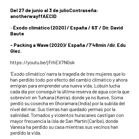
Del 27 de junio al 3 de julioContraseña:
anotherwayffAECID
-
Éxodo climático (2020) / España / 63’ / Dir. David
Baute
- Packing a Wave (2020)/ España /7’48min /dir. Edu
Glez.
https://youtu.be/jFrhEX7NGsk
‘Éxodo climático’ narra la tragedia de tres mujeres que lo
han perdido todo por efecto del cambio climático y ahora
emigran para emprender una nueva vida. Lobuin lucha
cada día por conseguir la última reserva de agua con la que
sobrevivir en Turkana (Kenia), donde ya no llueve. Soma
perdió su cosecha en Ghoramara (India) por la subida del
nivel del mar. Sus tierras han quedado yermas por la
salinidad. Tornados y violentos huracanes castigan con
mayor frecuencia la isla de San Martín (Caribe), donde
Vanesa ha perdido su casa mientras sus vecinos han
perdido la vida.