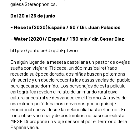
galesa Stereophonics.
Del 20 al 26 de junio
- Meseta (2020) España / 90’/ Dir. Juan Palacios
- Water (2020) / España / 1’30 min / dir. Cesar Diaz
https://youtu.be/JxqUbFptwoo
En algún lugar de la meseta castellana un pastor de ovejas
sueña con viajar al Titicaca, un dúo musical retirado
recuerda su época dorada, dos niñas buscan pokemons
sin suerte y un abuelo recuenta las casas vacías del pueblo
para quedarse dormido. Los personajes de esta película
cartográfica revelan el relato de un mundo rural cuya
cultura ancestral se desvanece en el tiempo. A través de
una mirada poliédrica nos movemos por un paisaje
emocional que va desde la melancolía hasta el humor. En
tono observacional y de costumbrismo casi surrealista,
MESETA propone un viaje sensorial por el territorio de la
España vacía.