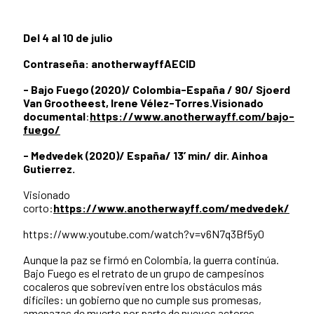
Del 4 al 10 de julio
Contraseña: anotherwayffAECID
- Bajo Fuego (2020)/ Colombia-España / 90/ Sjoerd
Van Grootheest, Irene Vélez-Torres.
Visionado
documental
:
https://www.anotherwayff.com/bajo-
fuego/
- Medvedek (2020)/ España/ 13’ min/ dir. Ainhoa
Gutierrez.
Visionado
corto:
https://www.anotherwayff.com/medvedek/
https://www.youtube.com/watch?v=v6N7q3Bf5y0
Aunque la paz se firmó en Colombia, la guerra continúa.
Bajo Fuego es el retrato de un grupo de campesinos
cocaleros que sobreviven entre los obstáculos más
difíciles: un gobierno que no cumple sus promesas,
amenazas de muerte por parte de nuevos actores