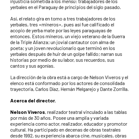
injusticia sometida a los
mensú
: trabajadores de los
yerbales en el Paraguay de principios del siglo pasado.
Así, el relato gira en torno a tres trabajadores de los
yerbales, tres «mineros», pues así fue calificado el
acopio de yerba mate por las leyes paraguayas de
entonces. Estos mineros, un viejo veterano de la Guerra
de la Triple Alianza; un jovial cantautor con alma de
poeta; y un joven revolucionario que terminó en los
yerbales después de huir de un golpe fallido; narran sus
historias por medio de su labor, sus recuerdos, sus
cantos y sus agonías.
La dirección de la obra está a cargo de Nelson Viveros y el
elenco está conformado por los actores de consolidada
trayectoria, Carlos Díaz, Hernán Melgarejo y Dante Zorrilla.
Acerca del director.
Nelson Viveros
, realizador teatral vinculado a las tablas
por más de 30 años. Posee una amplia y variada
experiencia como actor, realizador, educador y promotor
cultural. Ha participado en decenas de obras teatrales
desde 1992, su experiencia abarca cine, musicales, obras