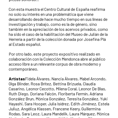
Con esta muestra el Centro Cultural de España reafirma
no solo su interés en una problemática que viene
desarrollando desde hace mucho tiempo en sus líneas de
investigación y trabajo, como es la de género, sino
también en la apreciación de los acervos privados, como
ha sido el caso de la habilitación del Museo de Julián de la
Herrería a partir de la colección donada por Josefina Plá
al Estado español.
Por otro lado, este proyecto expositivo realizado en
colaboración con la Colección Mendonca abre al público
acceso libre a un relevante corpus de obra moderno y
contemporáneo.
Artistas
Fidela Álvares, Nancia Álvares, Mabel Arcondo,
Olga Blinder, Rosa Brítez, Bettina Brizuela, Claudia
Casarino, Leonor Cecotto, Milena Coral, Leonor De Blas,
Ruth Diego, Doriana Falcón, Floriberta Fermín, Adriana
González Brun, Mónica González, Teresita González, Yuki
Hayashi, Sara Hooper, Julia Isídrez, Edith Jiménez, Estela
Juliuz, Angélica Klassen, Francene Keery, Guillermina
Rodas, Sara Leoz, Laura Mandelik, Laura Márquez, Mónica