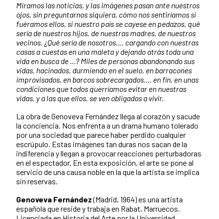
Miramos las noticias, y las imágenes pasan ante nuestros
ojos, sin preguntarnos siquiera, cómo nos sentiríamos si
fuéramos ellos, si nuestro país se cayese en pedazos, qué
sería de nuestros hijos, de nuestras madres, de nuestros
vecinos. ¿Qué sería de nosotros…. cargando con nuestras
casas a cuestas en una maleta y dejando atrás toda una
vida en busca de …? Miles de personas abandonando sus
vidas, hacinados, durmiendo en el suelo, en barracones
improvisados, en barcos sobrecargados…. en fin, en unas
condiciones que todos querríamos evitar en nuestras
vidas, y a las que ellos, se ven obligados a vivir.
La obra de Genoveva Fernández llega al corazón y sacude
la conciencia. Nos enfrenta a un drama humano tolerado
por una sociedad que parece haber perdido cualquier
escrúpulo. Estas imágenes tan duras nos sacan de la
indiferencia y llegan a provocar reacciones perturbadoras
en el espectador. En esta exposición, el arte se pone al
servicio de una causa noble en la que la artista se implica
sin reservas.
Genoveva Fernández
(Madrid, 1964) es una artista
española que reside y trabaja en Rabat, Marruecos.
Licenciada en Historia del Arte por la Universidad