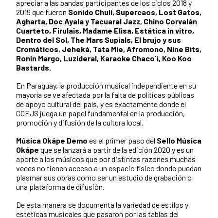
apreciar a las bandas participantes de los ciclos 2018 y
2019 que fueron
Sonido Chuli, Supercaos, Lost Gatos,
Agharta, Doc Ayala y Tacuaral Jazz, Chino Corvalán
Cuarteto, Firulais, Madame Elisa, Estática in vitro,
Dentro del Sol, The Mars Supials, El brujo y sus
Cromáticos, Jeheká, Tata Mie, Afromono, Nine Bits,
Ronin Margo, Luzideral, Karaoke Chaco´i, Koo Koo
Bastards.
En Paraguay, la producción musical independiente en su
mayoría se ve afectada por la falta de políticas públicas
de apoyo cultural del país, y es exactamente donde el
CCEJS juega un papel fundamental en la producción,
promoción y difusión de la cultura local.
Música Okápe Demo
es el primer paso del
Sello Música
Okápe
que se lanzará a partir de la edición 2020 y es un
aporte a los músicos que por distintas razones muchas
veces no tienen acceso a un espacio físico donde puedan
plasmar sus obras como ser un estudio de grabación o
una plataforma de difusión.
De esta manera se documenta la variedad de estilos y
estéticas musicales que pasaron por las tablas del