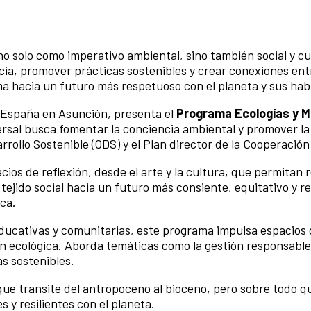
 no solo como imperativo ambiental, sino también social y cu
ia, promover prácticas sostenibles y crear conexiones entr
 hacia un futuro más respetuoso con el planeta y sus hab
e España en Asunción, presenta el
Programa Ecologías y 
rsal busca fomentar la conciencia ambiental y promover la
arrollo Sostenible (ODS) y el Plan director de la Cooperaci
os de reflexión, desde el arte y la cultura, que permitan re
 tejido social hacia un futuro más consiente, equitativo y 
ica.
ducativas y comunitarias, este programa impulsa espacios d
ón ecológica. Aborda temáticas como la gestión responsable 
as sostenibles.
e transite del antropoceno al bioceno, pero sobre todo que
y resilientes con el planeta.