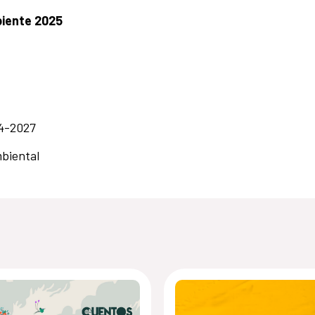
biente 2025
24-2027
mbiental