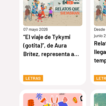
07 mayo 2026
Desde 
junio 
“El viaje de Tykymi
Rela
(gotita)”, de Aura
llega
Brítez, representa a
temp
Paraguay en la quinta
en 
edición de Cuentos en
LETRAS
LET
Red