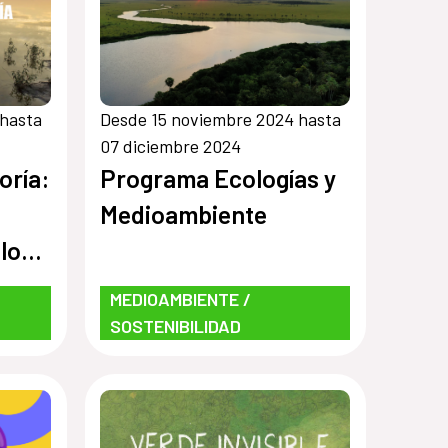
 hasta
Desde 15 noviembre 2024 hasta
07 diciembre 2024
oría:
Programa Ecologías y
Medioambiente
loto
MEDIOAMBIENTE /
tal
SOSTENIBILIDAD
idad,