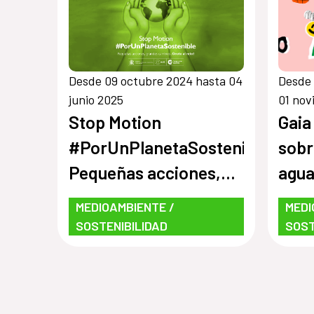
Desde 09 octubre 2024 hasta 04
Desde 
junio 2025
01 nov
Stop Motion
Gaia
#PorUnPlanetaSostenible:
sobr
Pequeñas acciones,
agu
grandes cambios
MEDIOAMBIENTE /
MEDI
¡Únete al reto!
SOSTENIBILIDAD
SOST