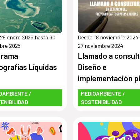
29 enero 2025 hasta 30
Desde 18 noviembre 2024
bre 2025
27 noviembre 2024
grama
Llamado a consult
ografías Líquidas
Diseño e
implementación pi
de una Guía de
OAMBIENTE /
MEDIOAMBIENTE /
Educación Ambien
ENIBILIDAD
SOSTENIBILIDAD
sobre la biodivers
los valores
ambientales,