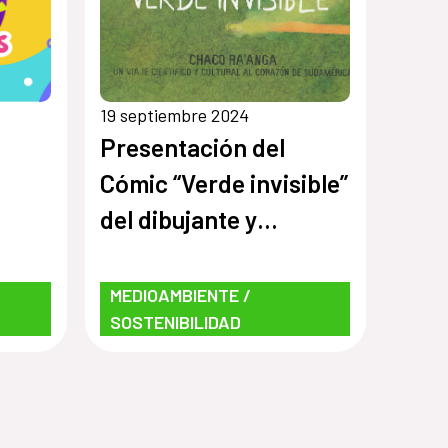
los
19 septiembre 2024
Presentación del
Cómic “Verde invisible”
del dibujante y
cineasta español
Emilio Fonseca
MEDIOAMBIENTE /
SOSTENIBILIDAD