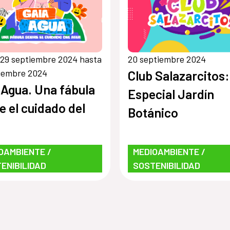
socioculturales y 
servicios
ecosistémicos
29 septiembre 2024 hasta
20 septiembre 2024
vinculados a los
iembre 2024
Club Salazarcitos:
humedales del
 Agua. Una fábula
Especial Jardín
Paraguay
e el cuidado del
Botánico
a
OAMBIENTE /
MEDIOAMBIENTE /
ENIBILIDAD
SOSTENIBILIDAD