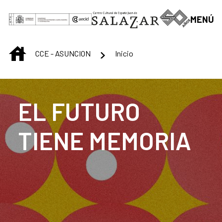
Saltar al contenido principal
MENÚ
INICIO
CCE - ASUNCION
Inicio
EL FUTURO
TIENE MEMORIA