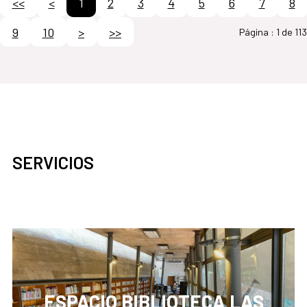
<<
<
1
2
3
4
5
6
7
8
9
10
>
>>
Página :
1 de 113
SERVICIOS
ESPACIO BIBLIOTECA LAS