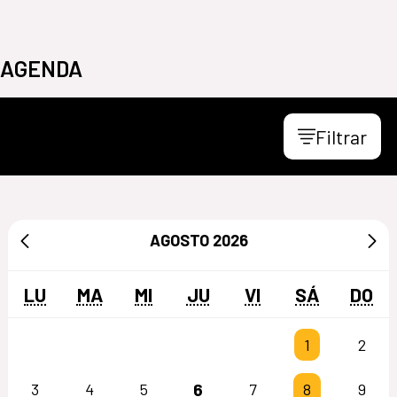
AGENDA
Filtrar
AGOSTO
2026
LU
MA
MI
JU
VI
SÁ
DO
1
2
6
3
4
5
7
8
9