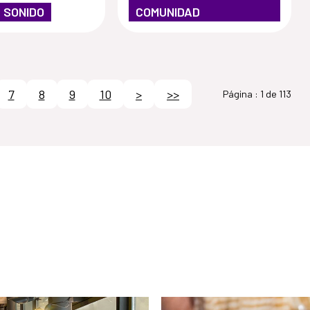
/ SONIDO
COMUNIDAD
7
8
9
10
>
>>
Página :
1 de 113