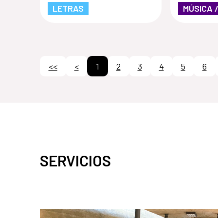
LETRAS
MÚSICA 
<<
<
1
2
3
4
5
6
SERVICIOS