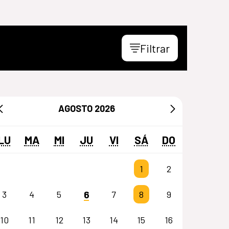
Filtrar
AGOSTO
2026
LU
MA
MI
JU
VI
SÁ
DO
1
2
6
3
4
5
7
8
9
10
11
12
13
14
15
16