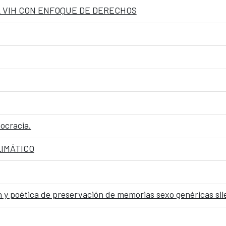
 VIH CON ENFOQUE DE DERECHOS
mocracia.
LIMÁTICO
y poética de preservación de memorias sexo genéricas sil