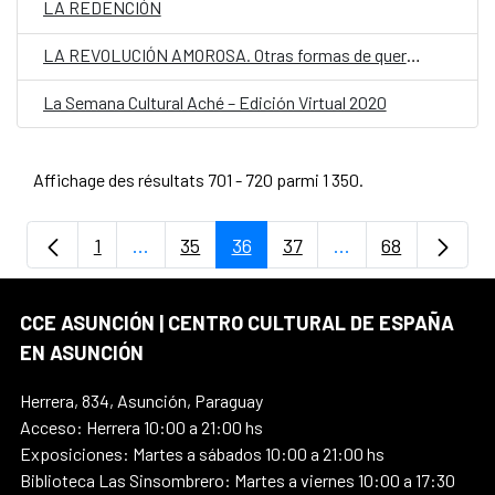
LA REDENCIÓN
LA REVOLUCIÓN AMOROSA. Otras formas de quererse son posible con Coral Herrera
La Semana Cultural Aché – Edición Virtual 2020
Affichage des résultats 701 - 720 parmi 1 350.
1
...
35
36
37
...
68
Page
Pages intermédiaires Utilisez TAB pour na
Page
Page
Page
Pages intermédiair
Page
CCE ASUNCIÓN | CENTRO CULTURAL DE ESPAÑA
EN ASUNCIÓN
Herrera, 834, Asunción, Paraguay
Acceso: Herrera 10:00 a 21:00 hs
Exposiciones: Martes a sábados 10:00 a 21:00 hs
Biblioteca Las Sinsombrero: Martes a viernes 10:00 a 17:30