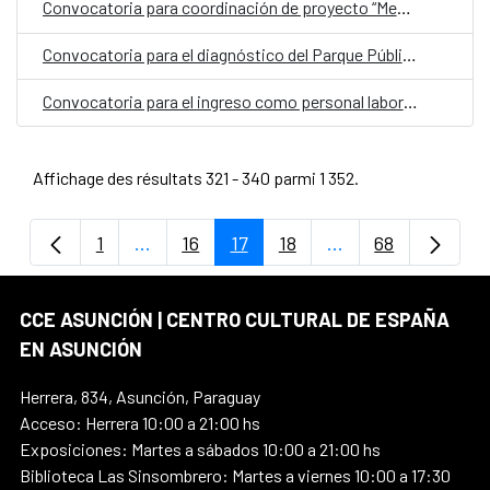
Convocatoria para coordinación de proyecto “Memoria democrática, archivos y sitios de la resistencia y los derechos humanos en Paraguay”
Convocatoria para el diagnóstico del Parque Público Bernardino Caballero para su rehabilitación
Convocatoria para el ingreso como personal laboral fijo en el Centro Cultural de España Juan de Salazar en Paraguay, con la categoría de Auxiliar Administrativo/a
Affichage des résultats 321 - 340 parmi 1 352.
1
...
16
17
18
...
68
Page
Pages intermédiaires Utilisez TAB pour na
Page
Page
Page
Pages intermédiair
Page
CCE ASUNCIÓN | CENTRO CULTURAL DE ESPAÑA
EN ASUNCIÓN
Herrera, 834, Asunción, Paraguay
Acceso: Herrera 10:00 a 21:00 hs
Exposiciones: Martes a sábados 10:00 a 21:00 hs
Biblioteca Las Sinsombrero: Martes a viernes 10:00 a 17:30