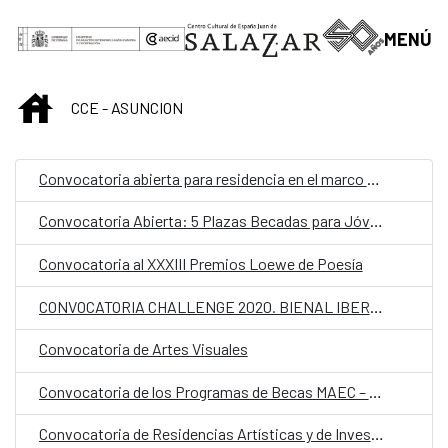
Saut au contenu principal
MENÚ
INICIO
CCE - ASUNCION
Convocatoria abierta para residencia en el marco del proyecto Cartografías Líquidas
Convocatoria Abierta: 5 Plazas Becadas para Jóvenes Gestores de Festivales en Latinoamérica y África para participar al Atelier Donostia / San Sebastián 2025
Convocatoria al XXXIII Premios Loewe de Poesía
CONVOCATORIA CHALLENGE 2020. BIENAL IBEROAMERICANA DE DISEÑO
Convocatoria de Artes Visuales
Convocatoria de los Programas de Becas MAEC – AECID 2021/2020
Convocatoria de Residencias Artísticas y de Investigación