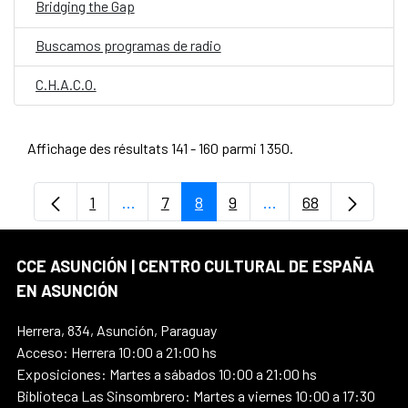
Bridging the Gap
Buscamos programas de radio
C.H.A.C.O.
Affichage des résultats 141 - 160 parmi 1 350.
1
...
7
8
9
...
68
Page
Pages intermédiaires Utilisez TAB pour 
Page
Page
Page
Pages intermédiaire
Page
CCE ASUNCIÓN | CENTRO CULTURAL DE ESPAÑA
EN ASUNCIÓN
Herrera, 834, Asunción, Paraguay
Acceso: Herrera 10:00 a 21:00 hs
Exposiciones: Martes a sábados 10:00 a 21:00 hs
Biblioteca Las Sinsombrero: Martes a viernes 10:00 a 17:30