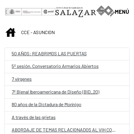
Saut au contenu principal
MENÚ
INICIO
CCE - ASUNCION
50 AÑOS: REABRIMOS LAS PUERTAS
5º sesión. Conversatorio Armarios Abiertos
7 vírgenes
7ª Bienal Iberoamericana de Diseño (BID_20)
80 años de la Dictadura de Morínigo
A través de las grietas
ABORDAJE DE TEMAS RELACIONADOS AL VIH CON ENFOQUE DE DERECHOS