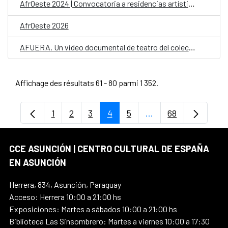
AfrOeste 2024 | Convocatoria a residencias artísticas
AfrOeste 2026
AFUERA. Un video documental de teatro del colectivo Siluetas (El Salvador)
Affichage des résultats 61 - 80 parmi 1 352.
1
2
3
4
5
...
68
Page
Page
Page
Page
Page
Pages intermédiaires
Page
CCE ASUNCIÓN | CENTRO CULTURAL DE ESPAÑA
EN ASUNCIÓN
Herrera, 834, Asunción, Paraguay
Acceso: Herrera 10:00 a 21:00 hs
Exposiciones: Martes a sábados 10:00 a 21:00 hs
Biblioteca Las Sinsombrero: Martes a viernes 10:00 a 17:30