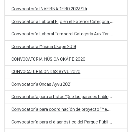
Convocatoria INVERNADERO 2023/24
Convocatoria Laboral Fijo en el Exterior Categoría Auxiliar Administrativo OCE
Convocatoria Laboral Temporal Categoría Auxiliar Administrativo CCEJS
Convocatoria Música Okápe 2019
CONVOCATORIA MÚSICA OKÁPE 2020
CONVOCATORIA ONDAS AYVU 2020
Convocatoria Ondas Ayvú 2021
Convocatoria para artistas “Que las paredes hablen, un mural para mi barrio”
Convocatoria para coordinación de proyecto “Memoria democrática, archivos y sitios de la resistencia y los derechos humanos en Paraguay”
Convocatoria para el diagnóstico del Parque Público Bernardino Caballero para su rehabilitación