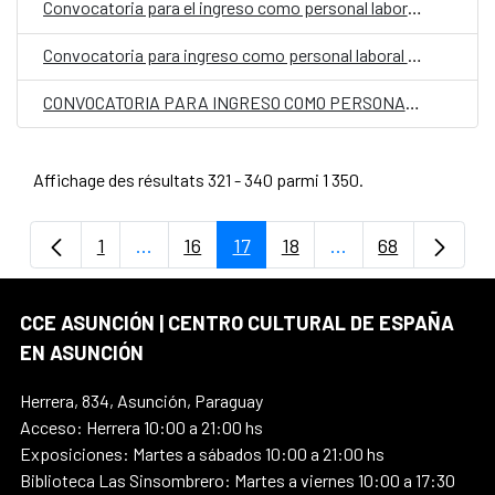
Convocatoria para el ingreso como personal laboral fijo en el Centro Cultural de España Juan de Salazar en Paraguay, con la categoría de Auxiliar Administrativo/a
Convocatoria para ingreso como personal laboral fijo en el CCE en Paraguay con la categoría de Limpiador/a
CONVOCATORIA PARA INGRESO COMO PERSONAL LABORAL FIJO EN LA EMBAJADA DE ESPAÑA EN ASUNCIÓN, PARAGUAY, CON LA CATEGORIA DE AUXILIAR PT 05360373
Affichage des résultats 321 - 340 parmi 1 350.
1
...
16
17
18
...
68
Page
Pages intermédiaires Utilisez TAB pour na
Page
Page
Page
Pages intermédiair
Page
CCE ASUNCIÓN | CENTRO CULTURAL DE ESPAÑA
EN ASUNCIÓN
Herrera, 834, Asunción, Paraguay
Acceso: Herrera 10:00 a 21:00 hs
Exposiciones: Martes a sábados 10:00 a 21:00 hs
Biblioteca Las Sinsombrero: Martes a viernes 10:00 a 17:30