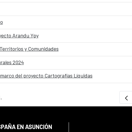
ro
oyecto Arandu Ypy
 Territorios y Comunidades
urales 2024
 marco del proyecto Cartografías Líquidas
.
SPAÑA EN ASUNCIÓN