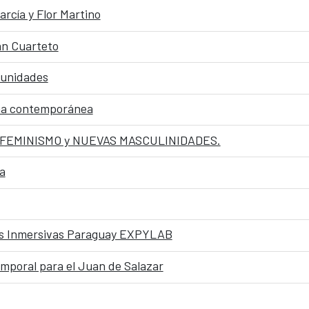
cía y Flor Martino
án Cuarteto
munidades
ana contemporánea
SFEMINISMO y NUEVAS MASCULINIDADES.
a
ias Inmersivas Paraguay EXPYLAB
emporal para el Juan de Salazar