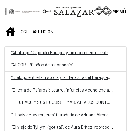
Saut au contenu principal
MENÚ
INICIO
CCE - ASUNCION
“Aháta aju” Capítulo Paraguay, un documento teatral sobre la migración
“ALCOR: 70 años de resonancia”
“Diálogo entre la historia y la literatura del Paraguay del siglo XX: memoria, conflicto e identidad”
“Dilema de Pájaros”: teatro, infancias y conciencia ambiental en escena
“EL CHACO Y SUS ECOSISTEMAS, ALIADOS CONTRA EL CAMBIO CLIMÁTICO”
“El país de las mujeres” Curaduría de Adriana Almada sobre la Colección Mendonca
“El viaje de Tykymi (gotita)”, de Aura Brítez, representa a Paraguay en la quinta edición de Cuentos en Red