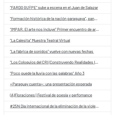
“FARDO GUÝPE” sube a escena en el Juan de Salazar
“Formación histórica de la nación paraguaya”, panel debate sobre la obra del doctor Oscar Creydt
“IMPAR. El arte nos incluye” Primer encuentro de arte inclusivo en Paraguay
“La Calesita” Muestra Teatral Virtual
“La fábrica de sonidos” vuelve con nuevas fechas
“Los Coloquios del CRI (Construyendo Realidades Inclusivas)”
“Poco puede la lluvia con las palabras” Año 3
«Paraguay cuenta»: una presentación esperada
(A)Floraciones | Festival de poesía y perfomance
#25N Día internacional de la eliminación de la violencia hacia las mujeres y niñas