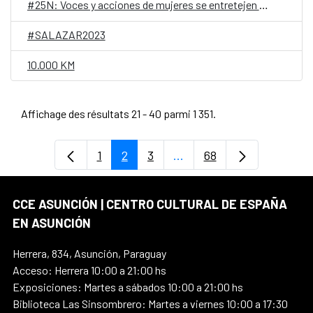
#25N: Voces y acciones de mujeres se entretejen en un mes dedicado al activismo en el Juan de Salazar
#SALAZAR2023
10.000 KM
Affichage des résultats 21 - 40 parmi 1 351.
1
2
3
...
68
Page
Page
Page
Pages intermédiaires Uti
Page
CCE ASUNCIÓN | CENTRO CULTURAL DE ESPAÑA
EN ASUNCIÓN
Herrera, 834, Asunción, Paraguay
Acceso: Herrera 10:00 a 21:00 hs
Exposiciones: Martes a sábados 10:00 a 21:00 hs
Biblioteca Las Sinsombrero: Martes a viernes 10:00 a 17:30