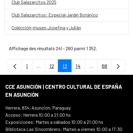
Club Salazarcitos 2025
Club Salazarcitos: Especial Jardín Botánico
Colección-museo Josefina y Julián
Affichage des résultats 241 - 260 parmi 1 352.
1
...
12
13
14
...
68
Page
Pages intermédiaires Utilisez TAB pour na
Page
Page
Page
Pages intermédiair
Page
CCE ASUNCIÓN | CENTRO CULTURAL DE ESPAÑA
EN ASUNCIÓN
Herrera, 834, Asunción, Paraguay
Acceso: Herrera 10:00 a 21:00 hs
Exposiciones: Martes a sábados 10:00 a 21:00 hs
Biblioteca Las Sinsombrero: Martes a viernes 10:00 a 17:30