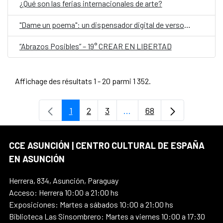
¿Qué son las ferias internacionales de arte?
"Dame un poema": un dispensador digital de versos, en el Día Mundial de la Poesía
“Abrazos Posibles” – 19° CREAR EN LIBERTAD
Affichage des résultats 1 - 20 parmi 1 352.
1
2
3
...
68
Page
Page
Page
Pages intermédiaires Uti
Page
CCE ASUNCIÓN | CENTRO CULTURAL DE ESPAÑA
EN ASUNCIÓN
Herrera, 834, Asunción, Paraguay
Acceso: Herrera 10:00 a 21:00 hs
Exposiciones: Martes a sábados 10:00 a 21:00 hs
Biblioteca Las Sinsombrero: Martes a viernes 10:00 a 17:30