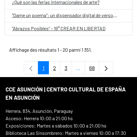
¿Qué son las ferias internacionales de arte?
"Dame un poema": un dispensador digital de versos, en el Día Mundial de la Poesía
“Abrazos Posibles” – 19° CREAR EN LIBERTAD
Affichage des résultats 1 - 20 parmi 1 351.
1
2
3
...
68
Page
Page
Page
Pages intermédiaires Uti
Page
CCE ASUNCIÓN | CENTRO CULTURAL DE ESPAÑA
EN ASUNCIÓN
Herrera, 834, Asunción, Paraguay
Acceso: Herrera 10:00 a 21:00 hs
Exposiciones: Martes a sábados 10:00 a 21:00 hs
Biblioteca Las Sinsombrero: Martes a viernes 10:00 a 17:30