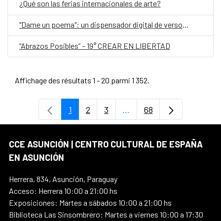
¿Qué son las ferias internacionales de arte?
"Dame un poema": un dispensador digital de versos, en el Día Mundial de la Poesía
“Abrazos Posibles” – 19° CREAR EN LIBERTAD
Affichage des résultats 1 - 20 parmi 1 352.
1
2
3
...
68
Page
Page
Page
Pages intermédiaires Uti
Page
CCE ASUNCIÓN | CENTRO CULTURAL DE ESPAÑA
EN ASUNCIÓN
Herrera, 834, Asunción, Paraguay
Acceso: Herrera 10:00 a 21:00 hs
Exposiciones: Martes a sábados 10:00 a 21:00 hs
Biblioteca Las Sinsombrero: Martes a viernes 10:00 a 17:30