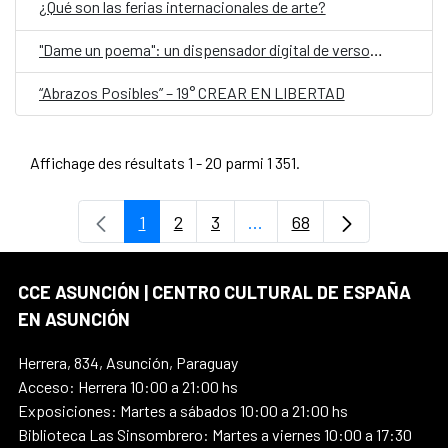
¿Qué son las ferias internacionales de arte?
"Dame un poema": un dispensador digital de versos, en el Día Mundial de la Poesía
“Abrazos Posibles” – 19° CREAR EN LIBERTAD
Affichage des résultats 1 - 20 parmi 1 351.
1
2
3
...
68
Page
Page
Page
Pages intermédiaires Uti
Page
CCE ASUNCIÓN | CENTRO CULTURAL DE ESPAÑA
EN ASUNCIÓN
Herrera, 834, Asunción, Paraguay
Acceso: Herrera 10:00 a 21:00 hs
Exposiciones: Martes a sábados 10:00 a 21:00 hs
Biblioteca Las Sinsombrero: Martes a viernes 10:00 a 17:30