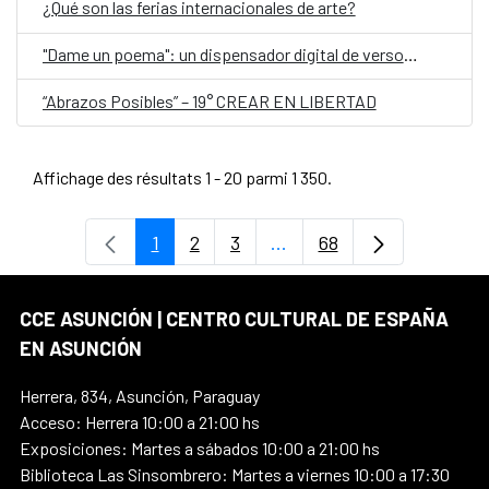
¿Qué son las ferias internacionales de arte?
"Dame un poema": un dispensador digital de versos, en el Día Mundial de la Poesía
“Abrazos Posibles” – 19° CREAR EN LIBERTAD
Affichage des résultats 1 - 20 parmi 1 350.
1
2
3
...
68
Page
Page
Page
Pages intermédiaires Uti
Page
CCE ASUNCIÓN | CENTRO CULTURAL DE ESPAÑA
EN ASUNCIÓN
Herrera, 834, Asunción, Paraguay
Acceso: Herrera 10:00 a 21:00 hs
Exposiciones: Martes a sábados 10:00 a 21:00 hs
Biblioteca Las Sinsombrero: Martes a viernes 10:00 a 17:30