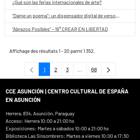
¿Qué son las ferias internacionales de arte?
"Dame un poema": un dispensador digital de versos, en el Día Mundial de la Poesía
“Abrazos Posibles” – 19° CREAR EN LIBERTAD
Affichage des résultats 1 - 20 parmi 1 352.
1
2
3
...
68
Page
Page
Page
Pages intermédiaires Uti
Page
CCE ASUNCIÓN | CENTRO CULTURAL DE ESPAÑA
EN ASUNCIÓN
Herrera, 834, Asunción, Paraguay
Acceso: Herrera 10:00 a 21:00 hs
Exposiciones: Martes a sábados 10:00 a 21:00 hs
Biblioteca Las Sinsombrero: Martes a viernes 10:00 a 17:30