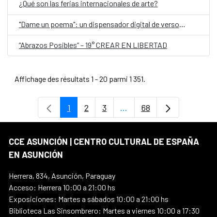
¿Qué son las ferias internacionales de arte?
"Dame un poema": un dispensador digital de versos, en el Día Mundial de la Poesía
“Abrazos Posibles” – 19° CREAR EN LIBERTAD
Affichage des résultats 1 - 20 parmi 1 351.
1
2
3
...
68
Page
Page
Page
Pages intermédiaires Uti
Page
CCE ASUNCIÓN | CENTRO CULTURAL DE ESPAÑA
EN ASUNCIÓN
Herrera, 834, Asunción, Paraguay
Acceso: Herrera 10:00 a 21:00 hs
Exposiciones: Martes a sábados 10:00 a 21:00 hs
Biblioteca Las Sinsombrero: Martes a viernes 10:00 a 17:30