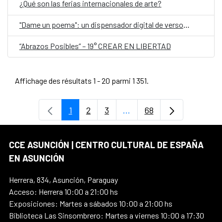
¿Qué son las ferias internacionales de arte?
"Dame un poema": un dispensador digital de versos, en el Día Mundial de la Poesía
“Abrazos Posibles” – 19° CREAR EN LIBERTAD
Affichage des résultats 1 - 20 parmi 1 351.
1
2
3
...
68
Page
Page
Page
Pages intermédiaires Uti
Page
CCE ASUNCIÓN | CENTRO CULTURAL DE ESPAÑA
EN ASUNCIÓN
Herrera, 834, Asunción, Paraguay
Acceso: Herrera 10:00 a 21:00 hs
Exposiciones: Martes a sábados 10:00 a 21:00 hs
Biblioteca Las Sinsombrero: Martes a viernes 10:00 a 17:30