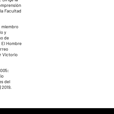
 Comprensión
 la Facultad
Es miembro
do y
so de
a El Hombre
orreo
r Victorio
2005;
io
es del
 2019.