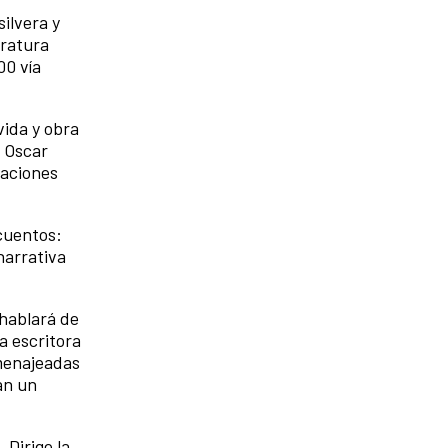
ilvera y
eratura
00 vía
vida y obra
a Oscar
raciones
cuentos:
narrativa
 hablará de
la escritora
menajeadas
ían un
 Dirige la