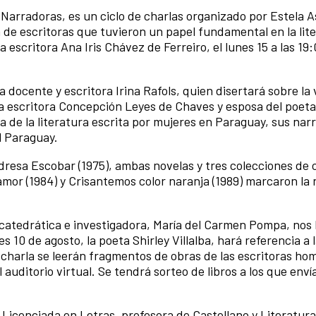
 Narradoras, es un ciclo de charlas organizado por Estela As
a de escritoras que tuvieron un papel fundamental en la lit
a escritora Ana Iris Chávez de Ferreiro, el lunes 15 a las 19:
a docente y escritora Irina Rafols, quien disertará sobre la 
ida escritora Concepción Leyes de Chaves y esposa del poet
ta de la literatura escrita por mujeres en Paraguay, sus nar
l Paraguay.
dresa Escobar (1975), ambas novelas y tres colecciones de 
mor (1984) y Crisantemos color naranja (1989) marcaron la 
la catedrática e investigadora, María del Carmen Pompa, nos
s 10 de agosto, la poeta Shirley Villalba, hará referencia a 
harla se leerán fragmentos de obras de las escritoras ho
 auditorio virtual. Se tendrá sorteo de libros a los que env
 Licenciada en Letras, profesora de Castellano y Literatura.