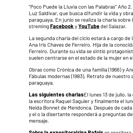
“Poco Puede la Lluvia con las Palabras” Año 2.
Luz Saldivar, que busca difundir la vida y obr
paraguaya. En junio se realiza la charla sobre l
streming
Facebook
y
YouTube
del Salazar.
La segunda charla del ciclo estará a cargo de l
Ana Iris Chaves de Ferreiro. Hija de la conoc
Ferreiro. Durante su vida se sintió protagonis
suelen centrarse en el estado de la mujer en e
Obras como Crónica de una familia (1966) y An
Fábulas modernas (1983), Retrato de nuestro a
paraguaya.
Las siguientes charlas
El lunes 13 de julio, 
la escritora Raquel Saguier y finalmente el lune
Neida Bonnet de Mendonca. Después de cada c
y el o la disertante responderá a preguntas del
mensaje.
Sobre la expositora
Irina Rafols
es escritora,