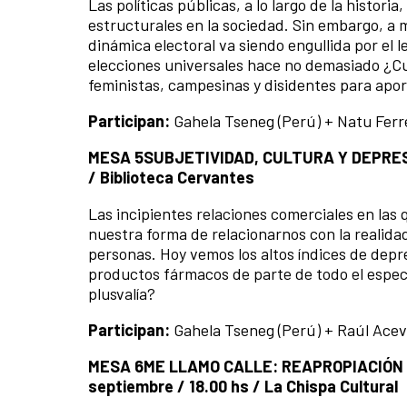
Las políticas públicas, a lo largo de la histo
estructurales en la sociedad. Sin embargo, a 
dinámica electoral va siendo engullida por el
elecciones universales hace no demasiado ¿Cu
feministas, campesinas y disidentes para apor
Participan:
Gahela Tseneg (Perú) + Natu Ferr
MESA 5
SUBJETIVIDAD, CULTURA Y DEPRE
/ Biblioteca Cervantes
Las incipientes relaciones comerciales en la
nuestra forma de relacionarnos con la realida
personas. Hoy vemos los altos índices de dep
productos fármacos de parte de todo el espect
plusvalía?
Participan:
Gahela Tseneg (Perú) + Raúl Acev
MESA 6
ME LLAMO CALLE: REAPROPIACIÓN
septiembre / 18.00 hs / La Chispa Cultural