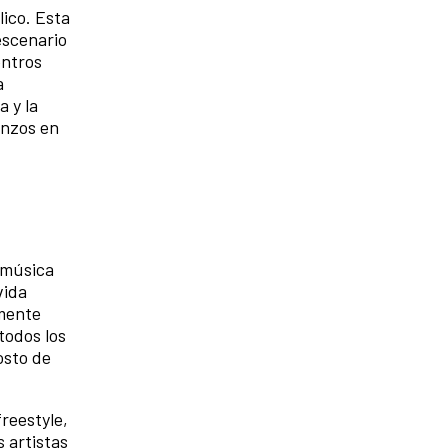
lico. Esta
escenario
entros
a
a y la
enzos en
e música
vida
lmente
todos los
osto de
freestyle,
 artistas