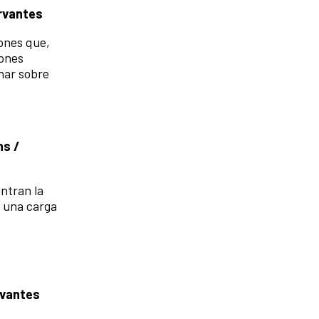
ervantes
iones que,
iones
onar sobre
hs /
ntran la
n una carga
rvantes