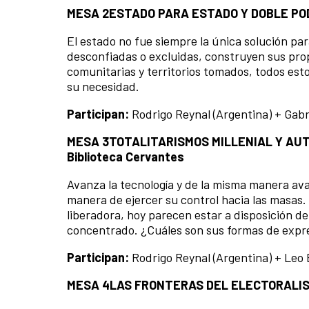
MESA 2
ESTADO PARA ESTADO Y DOBLE PO
El estado no fue siempre la única solución pa
desconfiadas o excluidas, construyen sus prop
comunitarias y territorios tomados, todos esto
su necesidad.
Participan:
Rodrigo Reynal (Argentina) + Gab
MESA 3
TOTALITARISMOS MILLENIAL Y AUT
Biblioteca Cervantes
Avanza la tecnología y de la misma manera ava
manera de ejercer su control hacia las masas.
liberadora, hoy parecen estar a disposición de 
concentrado. ¿Cuáles son sus formas de expr
Participan:
Rodrigo Reynal (Argentina) + Leo 
MESA 4
LAS FRONTERAS DEL ELECTORALI