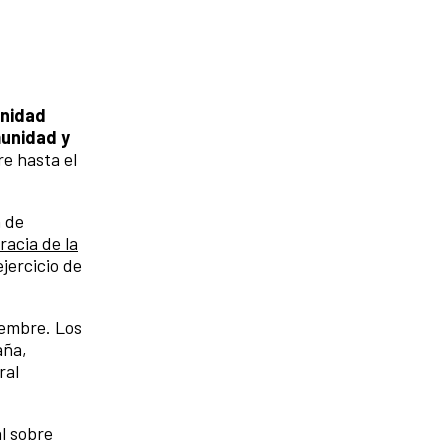
unidad
unidad y
re hasta el
n de
acia de la
ejercicio de
iembre. Los
aña,
ral
l sobre