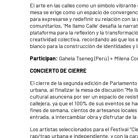
El arte en las calles como un símbolo vibrant
mesa se erige como un espacio de convergenc
para expresarse y redefinir su relación con la
comunitarios, 'Me llamo Calle' desafía la narr
plataforma para la reflexión y la transformaci
creatividad colectiva, recordando así que los 
blanco para la construcción de identidades y l
Participan:
Gahela Tseneg (Perú) + Milena Cor
CONCIERTO DE CIERRE
El cierre de la segunda edición de Parlamento 
urbana, al finalizar la mesa de discusión “Me l
cultural asuncena por ser un espacio de resis
callejera, ya que el 100% de sus eventos se hac
fines de semana, cientos de artesanos locales
entrada, a intercambiar obra y disfrutar de la
Los artistas seleccionados para el Festival “C
rap/trap urbana e independiente, y con la car