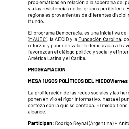
problemáticas en relación a la soberanía del pue
y a las resistencias de los grupos periféricos
regionales provenientes de diferentes discipl
Mundo.
El programa Democracia, es una iniciativa del
(MAUEC)
, la AECID y la
Fundación Carolina
; c
reforzar y poner en valor la democracia a tra
favorezcan el diálogo político y social y el i
América Latina y el Caribe.
PROGRAMACIÓN
MESA 1
USOS POLÍTICOS DEL MIEDO
Viernes 
La proliferación de las redes sociales y las he
ponen en vilo el rigor informativo, hasta el 
certeza con la que se contaba. El miedo tiene c
alcance.
Participan:
Rodrigo Reynal (Argentina) + Anita