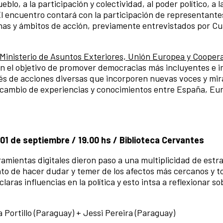
blo, a la participación y colectividad, al poder político, a l
. El encuentro contará con la participación de representante
inas y ámbitos de acción, previamente entrevistados por Cu
Ministerio de Asuntos Exteriores, Unión Europea y Cooper
on el objetivo de promover democracias más incluyentes e i
vés de acciones diversas que incorporen nuevas voces y mi
ntercambio de experiencias y conocimientos entre España, Eu
01 de septiembre / 19.00 hs / Biblioteca Cervantes
rramientas digitales dieron paso a una multiplicidad de estr
punto de hacer dudar y temer de los afectos más cercanos y 
laras influencias en la política y esto intsa a reflexionar so
 Portillo (Paraguay) + Jessi Pereira (Paraguay)