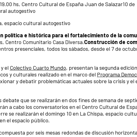
 19.00 hs, Centro Cultural de España Juan de Salazar10 de
ural autogestivo
a, espacio cultural autogestivo
 política e histórica para el fortalecimiento de la com
 hs, Centro Comunitario Casa Diversa.
Construcción de com
ntros presenciales, todos los sábados, desde el 7 de octub
 y el
Colectivo Cuarto Mundo
, presentan la segunda edició
icos y culturales realizado en el marco del
Programa Democr
exionar y debatir problemáticas actuales sobre la crisis y el 
 debate que se realizarán en dos fines de semana de sept
arán a cabo los conversatorios en el Centro Cultural de Esp
erre se realizarán el domingo 10 en La Chispa, espacio cultu
 en el espacio público.
ompuesta por seis mesas redondas de discusión horizonta