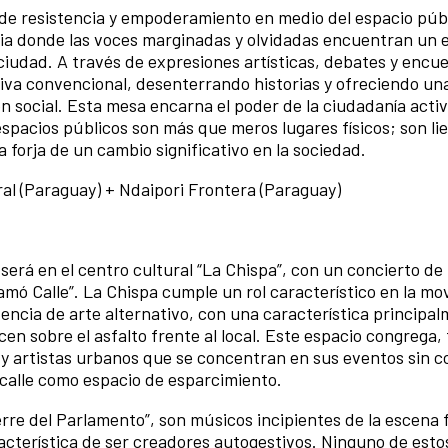
e de resistencia y empoderamiento en medio del espacio púb
ia donde las voces marginadas y olvidadas encuentran un 
 ciudad. A través de expresiones artísticas, debates y encu
ativa convencional, desenterrando historias y ofreciendo un
ón social. Esta mesa encarna el poder de la ciudadanía activ
espacios públicos son más que meros lugares físicos; son li
a forja de un cambio significativo en la sociedad.
al (Paraguay) + Ndaipori Frontera (Paraguay)
será en el centro cultural “La Chispa”, con un concierto d
lamó Calle”. La Chispa cumple un rol característico en la mo
tencia de arte alternativo, con una característica principa
en sobre el asfalto frente al local. Este espacio congrega, 
 y artistas urbanos que se concentran en sus eventos sin c
 calle como espacio de esparcimiento.
ierre del Parlamento”, son músicos incipientes de la escena 
acterística de ser creadores autogestivos. Ninguno de estos