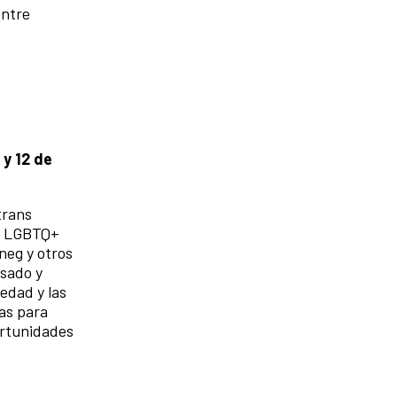
entre
1 y 12 de
trans
ad LGBTQ+
neg y otros
asado y
iedad y las
ias para
portunidades