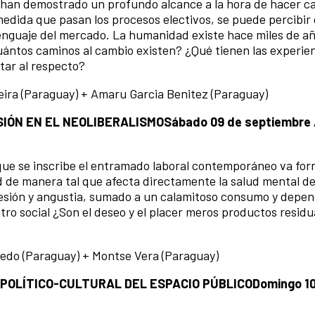
ria, han demostrado un profundo alcance a la hora de hacer 
medida que pasan los procesos electivos, se puede percibir
 lenguaje del mercado. La humanidad existe hace miles de añ
ántos caminos al cambio existen? ¿Qué tienen las experie
tar al respecto?
eira (Paraguay) + Amaru Garcia Benitez (Paraguay)
SIÓN EN EL NEOLIBERALISMO
Sábado 09 de septiembre /
s que se inscribe el entramado laboral contemporáneo va f
d de manera tal que afecta directamente la salud mental de
resión y angustia, sumado a un calamitoso consumo y depe
ro social ¿Son el deseo y el placer meros productos residua
edo (Paraguay) + Montse Vera (Paraguay)
 POLÍTICO-CULTURAL DEL ESPACIO PÚBLICO
Domingo 1