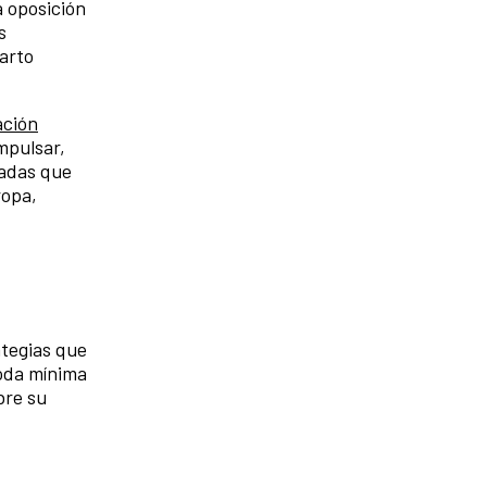
a oposición
s
arto
ación
mpulsar,
radas que
ropa,
ategias que
toda mínima
bre su