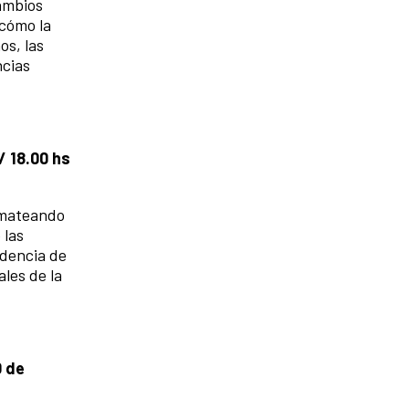
cambios
 cómo la
os, las
ncias
 18.00 hs
ormateando
 las
ndencia de
les de la
0 de