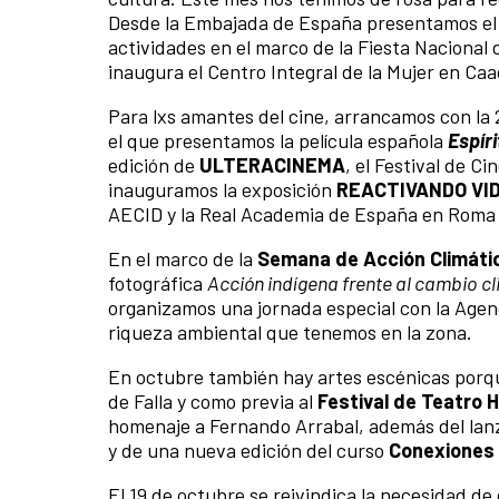
Desde la Embajada de España presentamos e
actividades en el marco de la Fiesta Nacional
inaugura el Centro Integral de la Mujer en C
Para lxs amantes del cine, arrancamos con la
el que presentamos la película española
Espír
edición de
ULTERACINEMA
, el Festival de C
inauguramos la exposición
REACTIVANDO VI
AECID y la Real Academia de España en Roma q
En el marco de la
Semana de Acción Climáti
fotográfica
Acción indígena frente al cambio c
organizamos una jornada especial con la Age
riqueza ambiental que tenemos en la zona.
En octubre también hay artes escénicas porqu
de Falla y como previa al
Festival de Teatro 
homenaje a Fernando Arrabal, además del lanza
y de una nueva edición del curso
Conexiones 
El 19 de octubre se reivindica la necesidad de