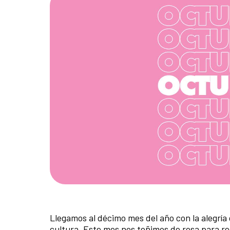
Llegamos al décimo mes del año con la alegrí
cultura. Este mes nos teñimos de rosa para r