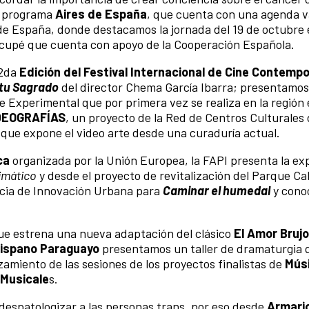
l programa
Aires de España
, que cuenta con una agenda v
 de España, donde destacamos la jornada del 19 de octubre
aacupé que cuenta con apoyo de la Cooperación Española.
 2da
Edición del Festival Internacional de Cine Contemp
itu Sagrado
del director Chema García Ibarra; presentamos
ine Experimental que por primera vez se realiza en la región 
DEOGRAFÍAS
, un proyecto de la Red de Centros Culturales 
ue expone el video arte desde una curaduría actual.
ca
organizada por la Unión Europea, la FAPI presenta la ex
limático
y desde el proyecto de revitalización del Parque Ca
ncia de Innovación Urbana para
Caminar el humedal
y conoc
e estrena una nueva adaptación del clásico
El Amor Brujo
Hispano Paraguayo
presentamos un taller de dramaturgia 
miento de las sesiones de los proyectos finalistas de
Mús
Musicale
s.
 despatologizar a las personas trans, por eso desde
Armari