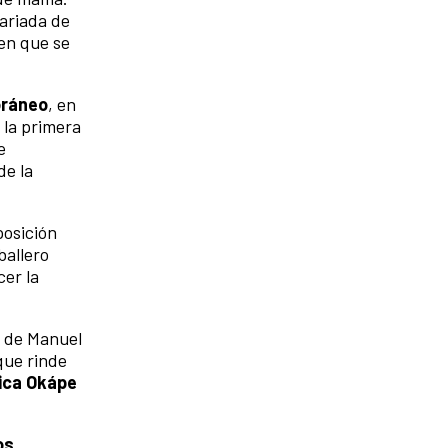
ariada de
 en que se
oráneo
, en
 la primera
e
de la
posición
ballero
er la
de Manuel
que rinde
ica Okápe
os