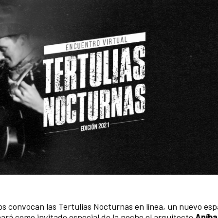
os convocan las Tertulias Nocturnas en línea, un nuevo espa
ará como invitado especial de la noche el arquitecto
Aníba