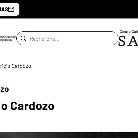
IAS
Barre de recherche
ricio Cardozo
ozo
io Cardozo