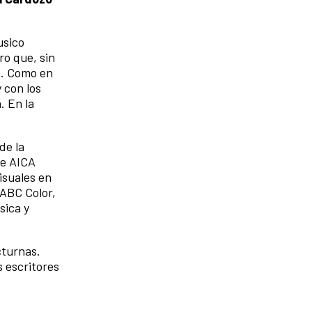
usico
ro que, sin
». Como en
 con los
. En la
de la
de AICA
isuales en
 ABC Color,
sica y
cturnas.
s escritores