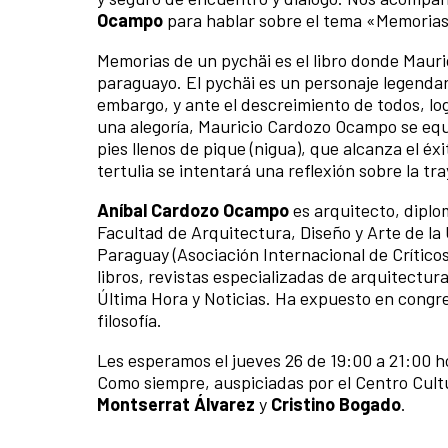
Ocampo
para hablar sobre el tema «Memorias
Memorias de un pychäi es el libro donde Mau
paraguayo. El pychäi es un personaje legendar
embargo, y ante el descreimiento de todos, lo
una alegoría, Mauricio Cardozo Ocampo se equi
pies llenos de pique (nigua), que alcanza el éx
tertulia se intentará una reflexión sobre la tr
Aníbal Cardozo Ocampo
es arquitecto, diplo
Facultad de Arquitectura, Diseño y Arte de la
Paraguay (Asociación Internacional de Críticos
libros, revistas especializadas de arquitectura
Última Hora y Noticias. Ha expuesto en congre
filosofía.
Les esperamos el jueves 26 de 19:00 a 21:00 h
Como siempre, auspiciadas por el Centro Cultu
Montserrat Álvarez
y
Cristino Bogado
.