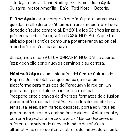
- Dr. Ayala - Voz- David Rodriguez - Saxo- Juan Ayala -
Guitarra- Víctor Amarilla - Bajo- Toti Morel - Batería.
El
Doc Ayala
es un compositor e intérprete paraguayo
que desarrollo durante 40 años su arte musical por fuera
de todo circuito comercial. En 2011, a los 68 años lanza su
primer material discográfico ÑASAINDY POTY, que fue
alabado por la crítica como una potente renovación del
repertorio musical paraguayo.
Su segundo disco AUTOBIOGRAFIA MUSICAL lo acercó al
jazz y con ello abrió nuevos caminos a su carrera.
Música Okápe
es una iniciativa del Centro Cultural de
España Juan de Salazar que busca generar una
plataforma para músicos de Paraguay y la región. Un
programa que fortalece la industria musical
independiente a través de diversos formatos de difusión
y promoción musical: festivales, ciclos de conciertos,
ferias, talleres, seminarios, debates, portales virtuales,
programas de radio y grabación de vídeos. Actualmente,
con una trayectoria de casi 5 años Música Okápe es un
referente impulsor de nuevas bandas de músicas
alternativas, emergentes y sobre todo innovadoras en la