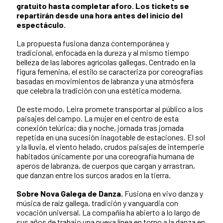
gratuito hasta completar aforo. Los tickets se
repartirán desde una hora antes del inicio del
espectáculo.
La propuesta fusiona danza contemporánea y
tradicional, enfocada en la dureza y al mismo tiempo
belleza de las labores agrícolas gallegas. Centrado en la
figura femenina, el estilo se caracteriza por coreografías
basadas en movimientos de labranza y una atmósfera
que celebra la tradición con una estética moderna.
De este modo, Leira promete transportar al público a los
paisajes del campo. La mujer en el centro de esta
conexión telúrica; día y noche, jornada tras jornada
repetida en una sucesión inagotable de estaciones. El sol
y la lluvia, el viento helado, crudos paisajes de intemperie
habitados únicamente por una coreografía humana de
aperos de labranza, de cuerpos que cargan y arrastran,
que danzan entre los surcos arados en la tierra.
Sobre Nova Galega de Danza.
Fusiona en vivo danza y
música de raíz gallega, tradición y vanguardia con
vocación universal. La compañía ha abierto a lo largo de
sus años de trabajo una nueva línea en torno a la danza en