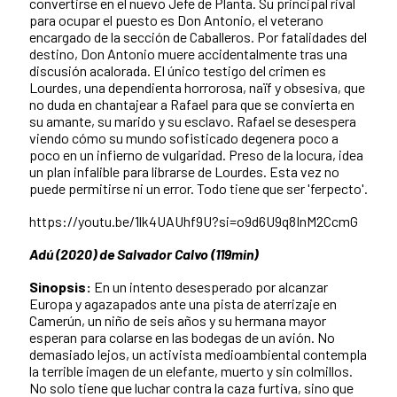
convertirse en el nuevo Jefe de Planta. Su principal rival
para ocupar el puesto es Don Antonio, el veterano
encargado de la sección de Caballeros. Por fatalidades del
destino, Don Antonio muere accidentalmente tras una
discusión acalorada. El único testigo del crimen es
Lourdes, una dependienta horrorosa, naïf y obsesiva, que
no duda en chantajear a Rafael para que se convierta en
su amante, su marido y su esclavo. Rafael se desespera
viendo cómo su mundo sofisticado degenera poco a
poco en un infierno de vulgaridad. Preso de la locura, idea
un plan infalible para librarse de Lourdes. Esta vez no
puede permitirse ni un error. Todo tiene que ser 'ferpecto'.
https://youtu.be/1lk4UAUhf9U?si=o9d6U9q8InM2CcmG
Adú (2020) de Salvador Calvo (119min)
Sinopsis:
En un intento desesperado por alcanzar
Europa y agazapados ante una pista de aterrizaje en
Camerún, un niño de seis años y su hermana mayor
esperan para colarse en las bodegas de un avión. No
demasiado lejos, un activista medioambiental contempla
la terrible imagen de un elefante, muerto y sin colmillos.
No solo tiene que luchar contra la caza furtiva, sino que