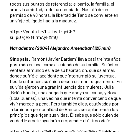
todos sus puntos de referencia: el barrio, la familia, el
amor, la amistad, todo ha cambiado. Más allá de un
permiso de 48 horas, la libertad de Tano se convierte en
un viaje obligado hacia la madurez.
https://youtu.be/LUiTwJzqcCE?
si=pJ7gV9M1fmAyFXmQ
Mar adentro (2004) Alejandro Amenabar (125 min)
Sinopsis:
Ramón (Javier Bardem) lleva casi treinta años
postrado en una cama al cuidado de su familia. Su única
ventana al mundo es la de su habitación, que da al mar,
donde sufrió el accidente que interrumpió su juventud.
Desde entonces, su único deseo es morir dignamente. En
su vida ejercen una gran influencia dos mujeres: Julia
(Belén Rueda), una abogada que apoya su causa, y Rosa
(Lola Dueñas), una vecina que intenta convencerlo de que
vivir merece la pena. Pero también ellas, cautivadas por
la luminosa personalidad de Ramón, se replantearán los
principios que rigen sus vidas. Él sabe que sólo quien de
verdad le ame le ayudará a emprender el último viaje.
https://youtu.be/iWlZKcyXegw?si=7v4QG5x213hGPunv