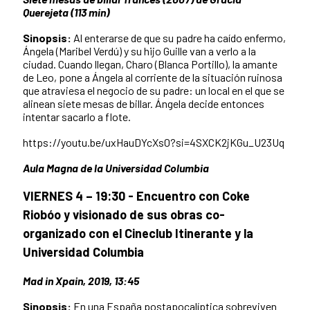
Querejeta (113 min)
Sinopsis:
Al enterarse de que su padre ha caído enfermo,
Ángela (Maribel Verdú) y su hijo Guille van a verlo a la
ciudad. Cuando llegan, Charo (Blanca Portillo), la amante
de Leo, pone a Ángela al corriente de la situación ruinosa
que atraviesa el negocio de su padre: un local en el que se
alinean siete mesas de billar. Ángela decide entonces
intentar sacarlo a flote.
https://youtu.be/uxHauDYcXs0?si=4SXCK2jKGu_U23Uq
Aula Magna de la Universidad Columbia
VIERNES 4 – 19:30 - Encuentro con Coke
Riobóo y visionado de sus obras co-
organizado con el Cineclub Itinerante y la
Universidad Columbia
Mad in Xpain, 2019, 13:45
Sinopsis:
En una España postapocalíptica sobreviven