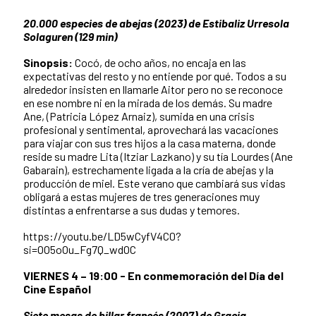
20.000 especies de abejas (2023) de Estibaliz Urresola
Solaguren (129 min)
Sinopsis:
Cocó, de ocho años, no encaja en las
expectativas del resto y no entiende por qué. Todos a su
alrededor insisten en llamarle Aitor pero no se reconoce
en ese nombre ni en la mirada de los demás. Su madre
Ane, (Patricia López Arnaiz), sumida en una crisis
profesional y sentimental, aprovechará las vacaciones
para viajar con sus tres hijos a la casa materna, donde
reside su madre Lita (Itziar Lazkano) y su tía Lourdes (Ane
Gabarain), estrechamente ligada a la cría de abejas y la
producción de miel. Este verano que cambiará sus vidas
obligará a estas mujeres de tres generaciones muy
distintas a enfrentarse a sus dudas y temores.
https://youtu.be/LD5wCyfV4C0?
si=OO5oOu_Fg7Q_wdOC
VIERNES 4 – 19:00 - En conmemoración del Día del
Cine Español
Siete mesas de billar francés (2007) de Gracia