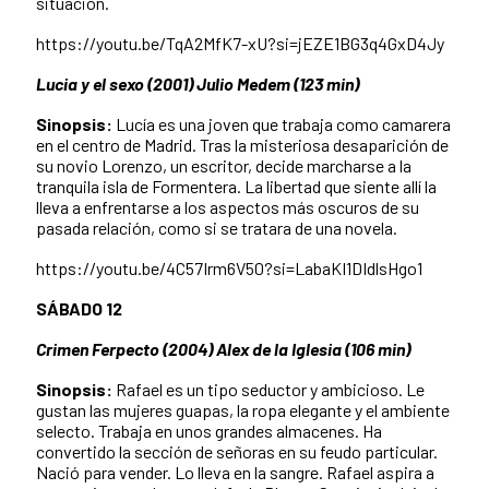
situación.
https://youtu.be/TqA2MfK7-xU?si=jEZE1BG3q4GxD4Jy
Lucia y el sexo (2001) Julio Medem (123 min)
Sinopsis:
Lucía es una joven que trabaja como camarera
en el centro de Madrid. Tras la misteriosa desaparición de
su novio Lorenzo, un escritor, decide marcharse a la
tranquila isla de Formentera. La libertad que siente allí la
lleva a enfrentarse a los aspectos más oscuros de su
pasada relación, como si se tratara de una novela.
https://youtu.be/4C57Irm6V50?si=LabaKI1DIdlsHgo1
SÁBADO 12
Crimen Ferpecto (2004) Alex de la Iglesia (106 min)
Sinopsis:
Rafael es un tipo seductor y ambicioso. Le
gustan las mujeres guapas, la ropa elegante y el ambiente
selecto. Trabaja en unos grandes almacenes. Ha
convertido la sección de señoras en su feudo particular.
Nació para vender. Lo lleva en la sangre. Rafael aspira a