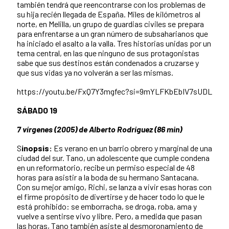
también tendrá que reencontrarse con los problemas de
su hija recién llegada de España. Miles de kilómetros al
norte, en Melilla, un grupo de guardias civiles se prepara
para enfrentarse a un gran número de subsaharianos que
ha iniciado el asalto a la valla. Tres historias unidas por un
tema central, en las que ninguno de sus protagonistas
sabe que sus destinos están condenados a cruzarse y
que sus vidas ya no volverán a ser las mismas.
https://youtu.be/FxQ7Y3mgfec?si=9mYLFKbEbIV7sUDL
SÁBADO 19
7 vírgenes (2005) de Alberto Rodríguez (86 min)
S
inopsis:
Es verano en un barrio obrero y marginal de una
ciudad del sur. Tano, un adolescente que cumple condena
en un reformatorio, recibe un permiso especial de 48
horas para asistir a la boda de su hermano Santacana.
Con su mejor amigo, Richi, se lanza a vivir esas horas con
el firme propósito de divertirse y de hacer todo lo que le
está prohibido: se emborracha, se droga, roba, ama y
vuelve a sentirse vivo y libre. Pero, a medida que pasan
las horas, Tano también asiste al desmoronamiento de