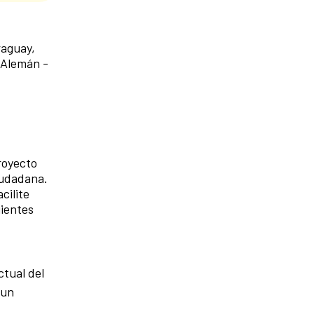
raguay,
 Alemán -
royecto
ciudadana.
cilite
uientes
ctual del
 un