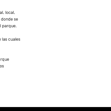
l, local,
o donde se
l parque.
 las cuales
arque
tos